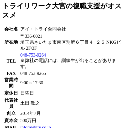
トライリワーク大宮の復職支援がオス
スメ
会社名
アイ・トライ合同会社
〒336-0021
所在地
埼玉県さいたま市南区別所６丁目４−２５ NKGビ
ル 2F/3F
048-753-9264
※弊社の電話には、訓練生が出ることがありま
TEL
す。
FAX
048-753-9265
営業時
9:00～17:30
間
定休日
日曜日
代表社
土田 敬之
員
創立
2014年7月
資本金
500万円
MAIL
infom@itry.co.jp