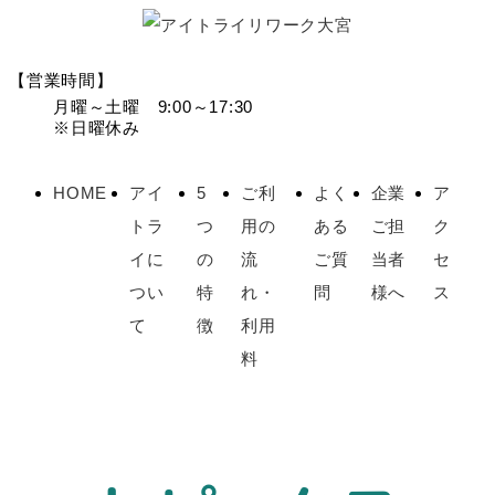
【営業時間】
月曜～土曜 9:00～17:30
※日曜休み
HOME
アイ
5
ご利
よく
企業
ア
トラ
つ
用の
ある
ご担
ク
イに
の
流
ご質
当者
セ
つい
特
れ・
問
様へ
ス
て
徴
利用
料