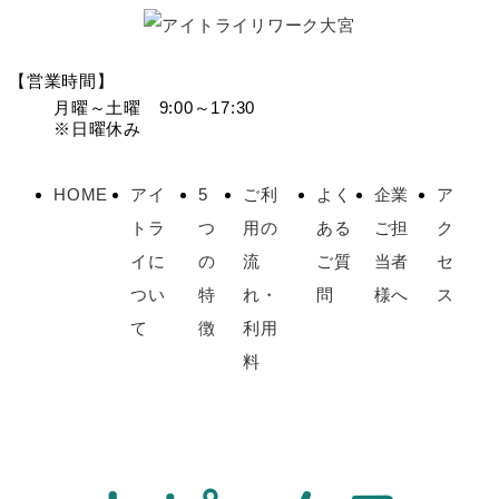
【営業時間】
月曜～土曜 9:00～17:30
※日曜休み
HOME
アイ
5
ご利
よく
企業
ア
トラ
つ
用の
ある
ご担
ク
イに
の
流
ご質
当者
セ
つい
特
れ・
問
様へ
ス
て
徴
利用
料