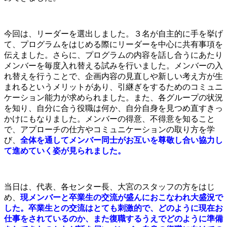
今回は、リーダーを選出しました。３名が自主的に手を挙げ
て、プログラムをはじめる際にリーダーを中心に共有事項を
伝えました。さらに、プログラムの内容を話し合うにあたり
メンバーを毎度入れ替える試みを行いました。メンバーの入
れ替えを行うことで、企画内容の見直しや新しい考え方が生
まれるというメリットがあり、引継ぎをするためのコミュニ
ケーション能力が求められました。また、各グループの状況
を知り、自分に合う役職は何か、自分自身を見つめ直すきっ
かけにもなりました。メンバーの得意、不得意を知ること
で、アプローチの仕方やコミュニケーションの取り方を学
び、
全体を通してメンバー同士がお互いを尊敬し合い協力し
て進めていく姿が見られました。
当日は、代表、各センター長、大宮のスタッフの方をはじ
め、
現メンバーと卒業生の交流が盛んにおこなわれ大盛況で
した。
卒業生との交流はとても刺激的で、どのように現在お
仕事をされているのか、また復職するうえでどのように準備