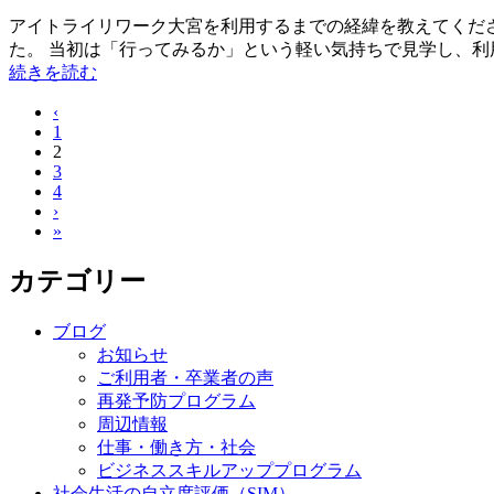
アイトライリワーク大宮を利用するまでの経緯を教えてくださ
た。 当初は「行ってみるか」という軽い気持ちで見学し、利用
続きを読む
‹
1
2
3
4
›
»
カテゴリー
ブログ
お知らせ
ご利用者・卒業者の声
再発予防プログラム
周辺情報
仕事・働き方・社会
ビジネススキルアッププログラム
社会生活の自立度評価（SIM）