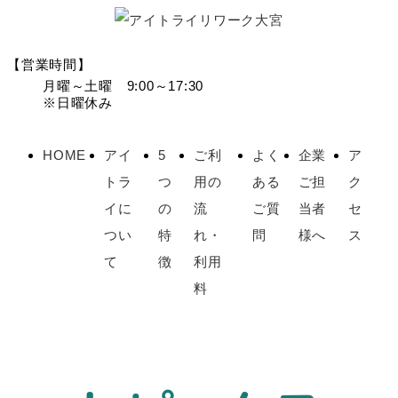
【営業時間】
月曜～土曜 9:00～17:30
※日曜休み
HOME
アイ
5
ご利
よく
企業
ア
トラ
つ
用の
ある
ご担
ク
イに
の
流
ご質
当者
セ
つい
特
れ・
問
様へ
ス
て
徴
利用
料