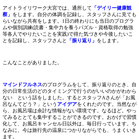
アイトライリワーク大宮では、通所して
「デイリー健康観
察」
をします。自分の体調を記録し、スタッフさんに見ても
らいながら共有をします。1日の終わりにも当日のプログラ
ムや個別訓練(読書・集中力を養うパズル・資格取得の勉強
等各人でやりたいことを実践)で得た気づきや今後したいこ
とを記録し、スタッフさんと
「振り返り」
をします。
こんなことがありました。
マインドフルネス
のプログラムをして、振り返りのとき、自
分の日常生活のどのタイミングで行うのがいいのかがわから
ない という話をしました。するとスタッフAさんが「お風
呂なんてどう？」という
アイデア
をくれたのです。当然なが
ら、お風呂場は余計な情報がない環境です。なるほど。やっ
てみるととても集中することができるのです。おかげで習慣
化して、お風呂キャンセル日以外は、毎日行っています。ち
なみに、今は旅行先の温泉につかりながらでも、うまくいき
ます。