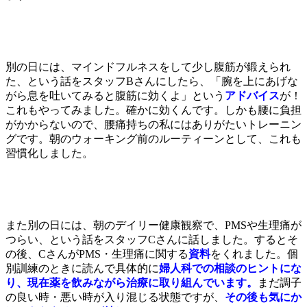
別の日には、マインドフルネスをして少し腹筋が鍛えられ
た、という話をスタッフBさんにしたら、「腕を上にあげな
がら息を吐いてみると腹筋に効くよ」という
アドバイス
が！
これもやってみました。確かに効くんです。しかも腰に負担
がかからないので、腰痛持ちの私にはありがたいトレーニン
グです。朝のウォーキング前のルーティーンとして、これも
習慣化しました。
また別の日には、朝のデイリー健康観察で、PMSや生理痛が
つらい、という話をスタッフCさんに話しました。するとそ
の後、CさんがPMS・生理痛に関する
資料
をくれました。個
別訓練のときに読んで具体的に
婦人科での相談のヒントにな
り、現在薬を飲みながら治療に取り組んでいます。
まだ調子
の良い時・悪い時が入り混じる状態ですが、
その後も気にか