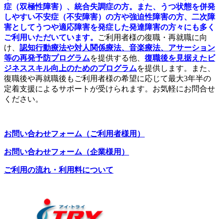
症（双極性障害）、統合失調症の方。また、うつ状態を併発
しやすい不安症（不安障害）の方や強迫性障害の方、二次障
害としてうつや適応障害を発症した発達障害の方々にも多く
ご利用いただいています。
ご利用者様の復職・再就職に向
け、
認知行動療法や対人関係療法、音楽療法、アサーション
等の再発予防プログラム
を提供する他、
復職後を見据えたビ
ジネススキル向上のためのプログラム
を提供します。また、
復職後や再就職後もご利用者様の希望に応じて最大3年半の
定着支援によるサポートが受けられます。お気軽にお問合せ
ください。
お問い合わせフォーム（ご利用者様用）
お問い合わせフォーム（企業様用）
ご利用の流れ・利用料について