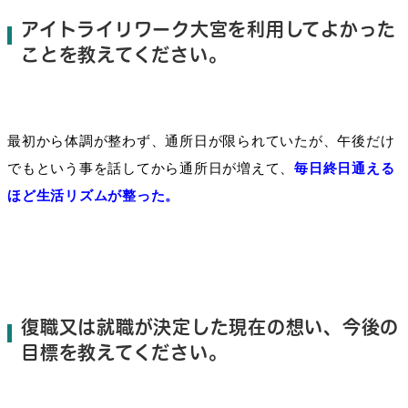
アイトライリワーク大宮を利用してよかった
ことを教えてください。
最初
から
体調が整わず、通所日が限られてい
たが、
午後
だけ
でも
という事
を話し
て
から
通所日
が
増え
て、
毎日終日通える
ほど生活リズムが整った。
復職又は就職が決定した現在の想い、今後の
目標を教えてください。