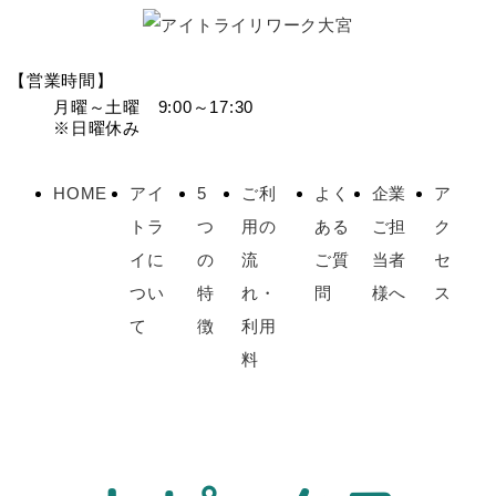
【営業時間】
月曜～土曜 9:00～17:30
※日曜休み
HOME
アイ
5
ご利
よく
企業
ア
トラ
つ
用の
ある
ご担
ク
イに
の
流
ご質
当者
セ
つい
特
れ・
問
様へ
ス
て
徴
利用
料