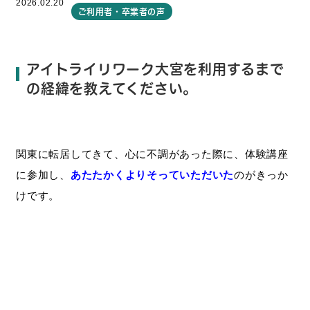
2026.02.20
ご利用者・卒業者の声
アイトライリワーク大宮を利用するまで
の経緯を教えてください。
関東に転居
し
て
き
て
、心
に不調があっ
た
際
に、
体験講座
に
参加し、
あたたかくよりそっていただいた
のがきっか
け
です
。