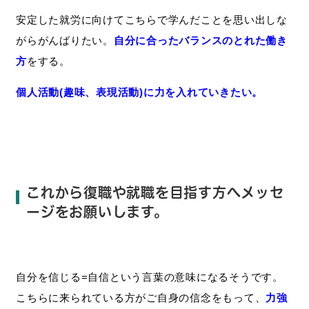
安定
した就労に向けて
こちら
で
学んだ
こと
を思い出し
な
がら
がんばり
たい
。
自分に合ったバランスのとれ
た働き
方
を
する
。
個人活動(趣味、表現活動)に力を入れていきたい。
これから復職や就職を目指す方へメッセ
ージをお願いします。
自分
を信じる
=
自信
という言葉の
意味
になる
そう
です。
こちら
に
来られて
いる
方がご
自身
の信念
を
もって、
力強