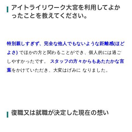
アイトライリワーク大宮を利用してよか
ったことを教えてください。
特別親しすぎず、完全な他人でもないような距離感(ほど
よさ
)
でほかの方
と
関わる
ことが
でき、個人的
に
は過ご
しやすかったです。
スタッフの方々からもあたたかな言
葉
を
かけて
いただき、
大変はげみに
なり
まし
た。
復職又は就職が決定した現在の想い