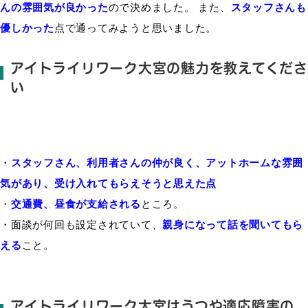
んの
雰囲気が良かった
ので決め
ました
。
また、
スタッフさんも
優しかった
点
で通って
みよ
う
と
思い
ました
。
アイトライリワーク大宮の
魅力
を教えてくださ
い
・
スタッフさん、
利用者さんの仲が良く、アットホームな雰囲
気があり、受け入れてもらえそうと思えた点
・
交通費、昼食が支給される
ところ
。
・面談が何回も
設定
さ
れて
いて、
親身になって話を聞いてもら
える
こと
。
アイトライリワーク大宮はうつや適応障害の