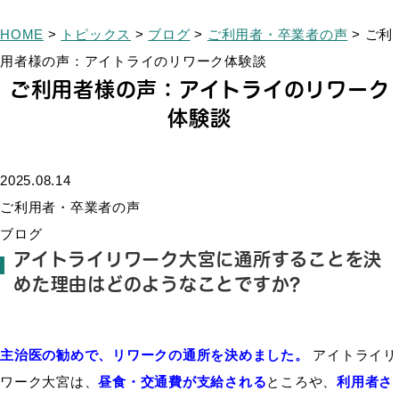
HOME
>
トピックス
>
ブログ
>
ご利用者・卒業者の声
>
ご利
用者様の声：アイトライのリワーク体験談
ご利用者様の声：アイトライのリワーク
体験談
2025.08.14
ご利用者・卒業者の声
ブログ
アイトライリワーク大宮に通所
する
ことを
決
めた理由
はどのようなことです
か
?
主治医の勧めで、リワークの通所を決めました。
アイトライリ
ワーク大宮
は、
昼食・交通費が支給される
ところや
、
利用者さ