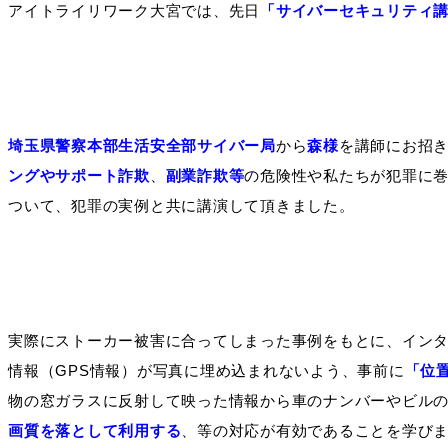
アイトライリワーク大宮では、先日
「サイバーセキュリティ
埼玉県警察本部生活安全部サイバー局
から
森様
を講師にお招
ングやサポート詐欺
、
副業詐欺等
の危険性や私たちが犯罪に
ついて、犯罪の実例と共に講演して頂きました。
実際にストーカー被害に合ってしまった事例をもとに、イン
情報（GPS情報）が写真に埋め込まれないよう、事前に
「位
物の窓ガラスに反射して映った情報から車のナンバーやビル
画質を落として利用する
、等の対応が有効であることを学び