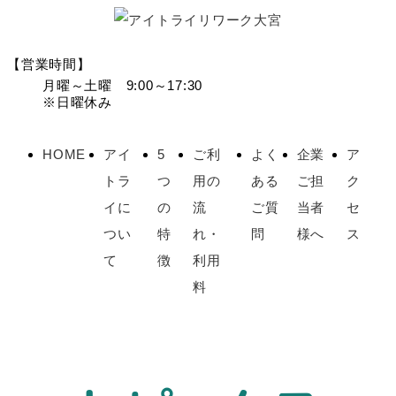
【営業時間】
月曜～土曜 9:00～17:30
※日曜休み
HOME
アイ
5
ご利
よく
企業
ア
トラ
つ
用の
ある
ご担
ク
イに
の
流
ご質
当者
セ
つい
特
れ・
問
様へ
ス
て
徴
利用
料