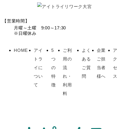
【営業時間】
月曜～土曜 9:00～17:30
※日曜休み
HOME
アイ
5
ご利
よく
企業
ア
トラ
つ
用の
ある
ご担
ク
イに
の
流
ご質
当者
セ
つい
特
れ・
問
様へ
ス
て
徴
利用
料