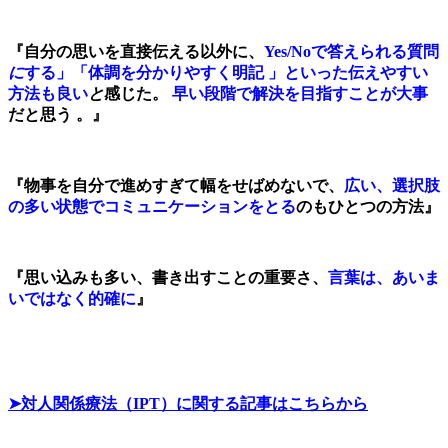
『自分の思いを直接伝える以外に、
Yes/Noで答えられる質問
に
する」「体調を分かりやすく明記 」といった伝えやすい
方法も良い
と
感じた。
早い段階で解決を目指すことが大事
だと思う 。』
『物事を自分で進めすぎて幅をせばめないで、
広い、選択肢
の多い状態でコミュニケーションをとる
のもひとつの方法』
『思い込みも多い、書き出すことの重要さ、
言葉は、あいま
いではなく的確に
』
➤対人関係療法（IPT）に関する記事はこちらから