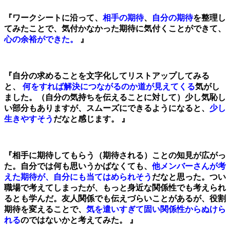
『ワークシートに沿って、
相手の期待
、
自分の期待
を整理し
てみたことで、気付かなかった期待に気付くことができて、
心の余裕ができた。
』
『自分の求めることを文字化してリストアップしてみる
と、
何をすれば解決につながるのか道が見えてくる
気がし
ました。（自分の気持ちを伝えることに対して）
少し気恥し
い部分もありますが、スムーズにできるようになると、
少し
生きやすそう
だなと感じます。 』
『相手に期待してもらう（期待される）ことの知見が広がっ
た。自分では何も思いうかばなくても、
他メンバーさんが考
えた期待が、自分にも当てはめられそう
だなと思った。つい
職場で考えてしまったが、もっと身近な関係性でも考えられ
るとも学んだ。友人関係でも伝えづらいことがあるが、役割
期待を変えることで、
気を遣いすぎて固い関係性からぬけら
れる
のではないかと考えてみた。 』