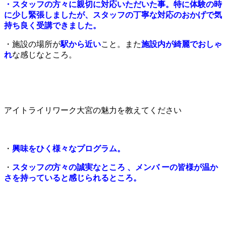
・スタッフの方々に親切に対応いただいた事。特に体験の時
に少し緊張しましたが、スタッフの丁寧な対応のおかげで気
持ち良く受講できました。
・施設
の
場所が
駅から近い
こと。
また
施設内が綺麗で
おしゃ
れ
な
感じなところ
。
アイトライリワーク大宮の
魅力
を教えてください
・
興味をひく様々なプログラム。
・
スタッフ
の
方々の誠実なところ 、メンバ ーの皆様が温か
さを持っていると感じられるところ。