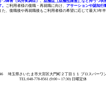
うつ障害（気分変調症）、
双極症（双極性障害）
など抑うつ状
す。
ご利用者様の復職・再就職に向け、
アサーションや認知行
また、復職後や再就職後もご利用者様の希望に応じて最大3年
-0846 埼玉県さいたま市大宮区大門町２丁目１１ プロスパーワン
TEL:048-778-8561 (9:00～17:30) 日曜定休