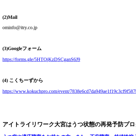
(2)Mail
ominfo@itry.co.jp
(3)Googleフォーム
https://forms.gle/5HTQjKzDSCganS6J9
(4) こくちーずから
https://www.kokuchpro.com/event/7838e6cd7da949ae1f19c3cf9f587
アイトライリワーク大宮はうつ状態の再発予防プロ