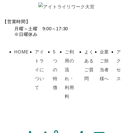
【営業時間】
月曜～土曜 9:00～17:30
※日曜休み
HOME
アイ
5
ご利
よく
企業
ア
トラ
つ
用の
ある
ご担
ク
イに
の
流
ご質
当者
セ
つい
特
れ・
問
様へ
ス
て
徴
利用
料