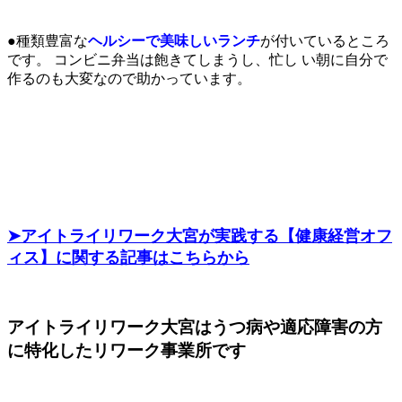
●
種類
豊富
な
ヘルシー
で美味しいランチ
が
付いているところ
です。 コンビニ弁当は
飽き
てしまう
し、
忙し い
朝に
自分
で
作るのも大変なので助かっています。
➤アイトライリワーク大宮が実践する【健康経営オフ
ィス】に関する記事はこちらから
アイトライリワーク大宮はうつ病や適応障害の方
に特化したリワーク事業所です