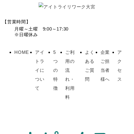
【営業時間】
月曜～土曜 9:00～17:30
※日曜休み
HOME
アイ
5
ご利
よく
企業
ア
トラ
つ
用の
ある
ご担
ク
イに
の
流
ご質
当者
セ
つい
特
れ・
問
様へ
ス
て
徴
利用
料