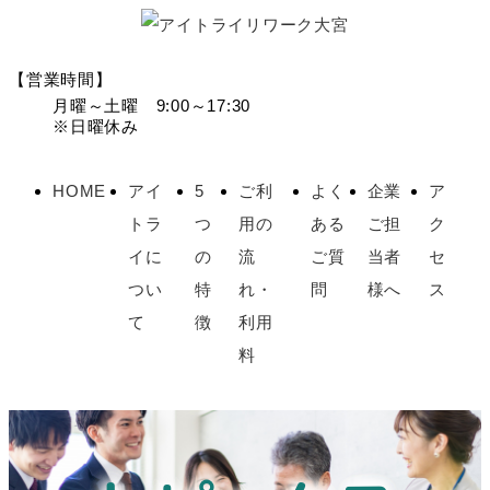
【営業時間】
月曜～土曜 9:00～17:30
※日曜休み
HOME
アイ
5
ご利
よく
企業
ア
トラ
つ
用の
ある
ご担
ク
イに
の
流
ご質
当者
セ
つい
特
れ・
問
様へ
ス
て
徴
利用
料