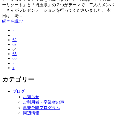
ーリゾート」と「埼玉県」の２つがテーマで、二人のメンバ
ーさんがプレゼンテーションを行ってくださいました。 本
日は「埼...
続きを読む
«
‹
62
63
64
65
66
›
»
カテゴリー
ブログ
お知らせ
ご利用者・卒業者の声
再発予防プログラム
周辺情報