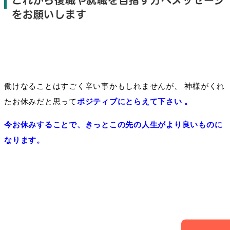
これから復職や就職を目指す方へメッセージ
をお願いします
働け
なること
は
すごく
辛い事
かも
しれませ
んが、
神様
が
くれ
たお休みだ
と
思って
ポジティブに
とらえて下さい 。
今お休みすることで、きっとこの先の人生がより良いものに
なります。