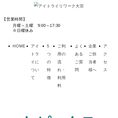
【営業時間】
月曜～土曜 9:00～17:30
※日曜休み
HOME
アイ
5
ご利
よく
企業
ア
トラ
つ
用の
ある
ご担
ク
イに
の
流
ご質
当者
セ
つい
特
れ・
問
様へ
ス
て
徴
利用
料