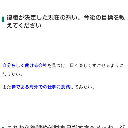
復職が決定した現在の想い、今後の目標を教
えてください
自分らしく働ける会社
を見つけ、日々
楽しくすごせるよう
に
なり
たい。
また
夢で
ある海外での仕事に挑戦
して
み
たい
。