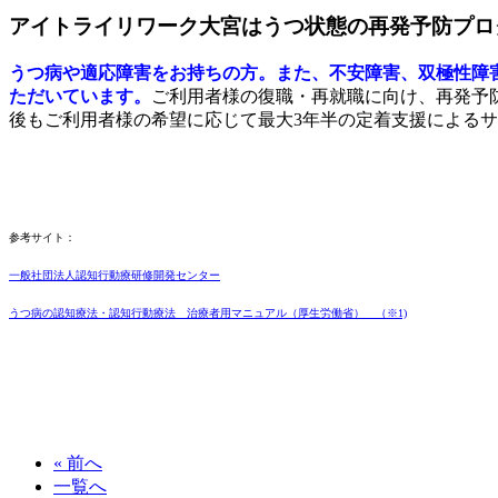
アイトライリワーク大宮はうつ状態の再発予防プロ
うつ病や適応障害をお持ちの方。また、不安障害、双極性障
ただいています。
ご利用者様の復職・再就職に向け、再発予
後もご利用者様の希望に応じて最大3年半の定着支援による
参考サイト：
一般社団法人認知行動療研修開発センター
うつ病の認知療法・認知行動療法 治療者用マニュアル（厚生労働省） （※1)
« 前へ
一覧へ