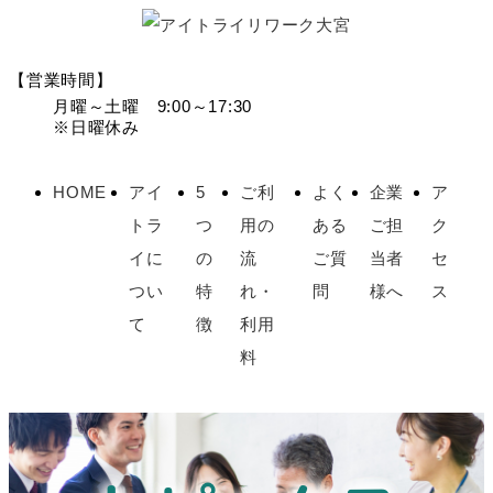
【営業時間】
月曜～土曜 9:00～17:30
※日曜休み
HOME
アイ
5
ご利
よく
企業
ア
トラ
つ
用の
ある
ご担
ク
イに
の
流
ご質
当者
セ
つい
特
れ・
問
様へ
ス
て
徴
利用
料