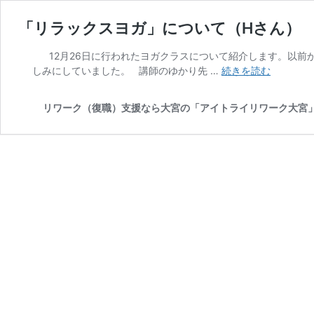
「リラックスヨガ」について（Hさん）
12月26日に行われたヨガクラスについて紹介します。以前
「リ
しみにしていました。 講師のゆかり先 …
続きを読む
ラ
ッ
リワーク（復職）支援なら大宮の「アイトライリワーク大宮
ク
ス
ヨ
ガ」
に
つ
い
て
（H
さ
ん）